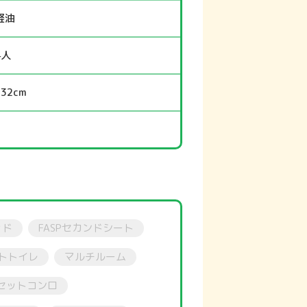
軽油
4人
232cm
ッド
FASPセカンドシート
トトイレ
マルチルーム
セットコンロ