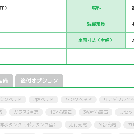
FF）
燃料
就寝定員
車両寸法（全幅）
装備
後付オプション
ウンベッド
2段ベッド
バンクベッド
リアダブルベ
窓
ガラス2重窓
12V冷蔵庫
3WAY冷蔵庫
カセッ
排水タンク（ポリタンク型）
走行充電
外部充電
カ