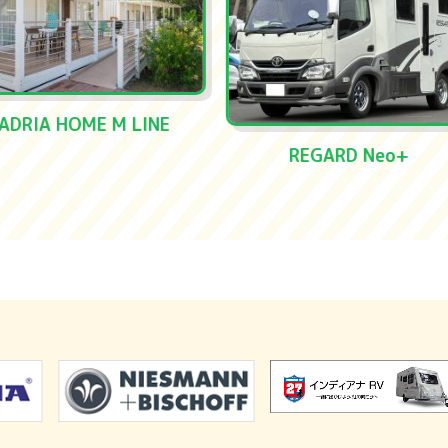
REGARD Neo+
【ADRIA】SONIC PLU
700SC