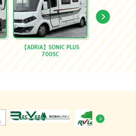
S
ADRIA HOME SAFARI LOFT
【ADRIA】TWI
L（グランピングテント）
S