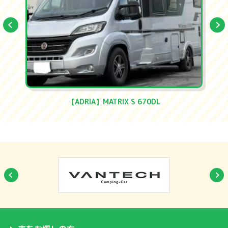
【ADRIA】MATRIX S 670DL