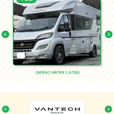
【ADRIA】MATRIX S 670DL