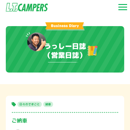
うっしー日誌
（営業日誌）
日々のできごと
納車
ご納車