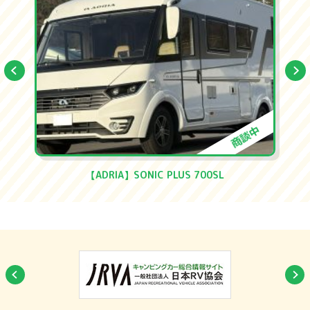
商談中
C PLUS 700SL
【ADRIA】TWIN SUPREME 60