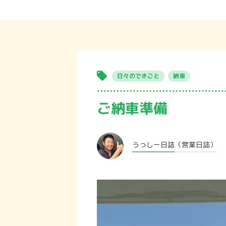
日々のできごと
納車
ご納車準備
うっしー日誌
（営業日誌）