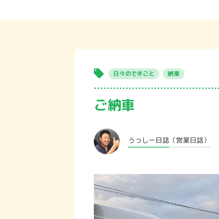
日々のできごと
納車
ご納車
うっしー日誌
（営業日誌）