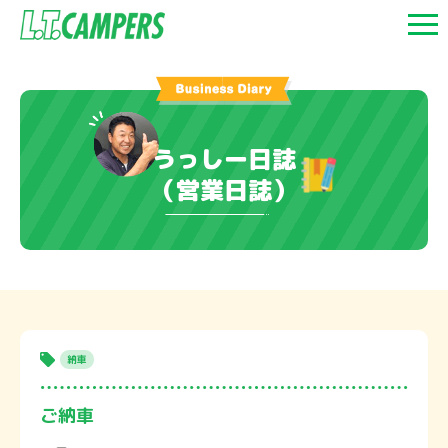
うっしー日誌
（営業日誌）
納車
ご納車