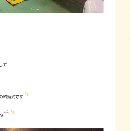
して
の結婚式です
ね