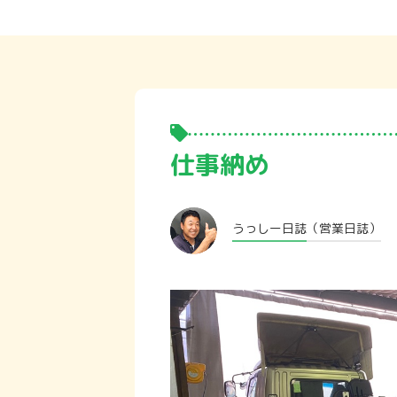
仕事納め
うっしー日誌
（営業日誌）