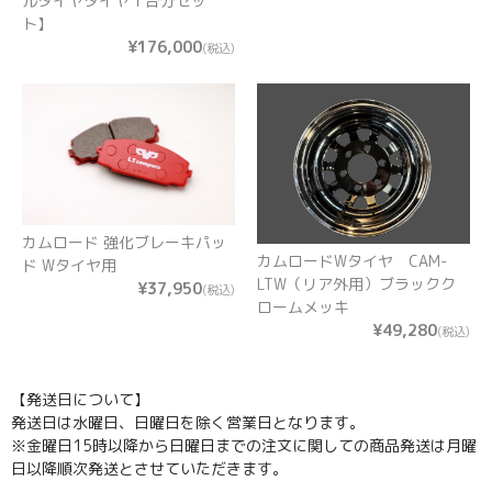
ルタイヤタイヤ１台分セッ
ト】
¥176,000
(税込)
カムロード 強化ブレーキパッ
カムロードWタイヤ CAM-
ド Wタイヤ用
LTW（リア外用）ブラックク
¥37,950
(税込)
ロームメッキ
¥49,280
(税込)
【発送日について】
発送日は水曜日、日曜日を除く営業日となります。
※金曜日15時以降から日曜日までの注文に関しての商品発送は月曜
日以降順次発送とさせていただきます。