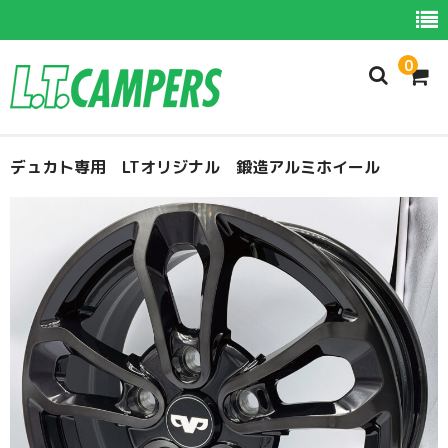
0
ホーム
デュカト専用 LTオリジナル 鍛造アルミホイール
商品一覧
新商品
お勧め商品
カムロード用パーツ
デュカト用パーツ
スプリンター用パーツ