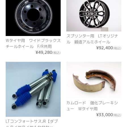
スプリンター用 LTオリジナ
Wタイヤ用 ワイドブラックス
ル 鍛造アルミホイール
チールホイール F/R共用
¥92,400
(税込)
¥49,280
(税込)
カムロード 強化ブレーキシ
ュー Wタイヤ用
¥33,000
(税込)
LTコンフォートサスJR【ダブ