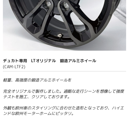
カート
特定商取引法に基づく表記
プライバシーポリシー
当サイトについて
デュカト専用 LTオリジナル 鍛造アルミホイール
(CAM-LTF2)
軽量、高強度の鍛造アルミホイールを
完全オリジナルで製作しました。
過酷な走行シーンを想像して強度
テストを
施工、クリアしております。
外観も欧州車のスタイリングに
合わせた造形となっており、
ハイエ
ンドな欧州モーターホームにピッタリ。