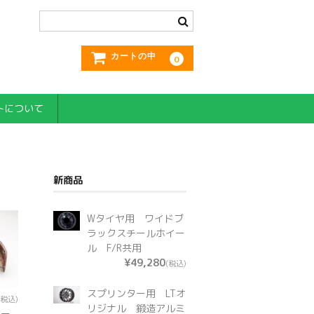
カートの中
0
トについて
新商品
Wタイヤ用 ワイドブ
ラックスチールホイー
ル F/R共用
¥49,280
(税込)
スプリンター用 LTオ
(税込)
リジナル 鍛造アルミ
レー