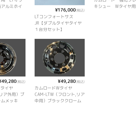
キシュー Wタイヤ用
造アルミホイ
¥176,000
(税込)
LTコンフォートサス
JR【ダブルタイヤタイヤ
１台分セット】
¥49,280
¥49,280
(税込)
(税込)
Wタイヤ
カムロードWタイヤ
（リア外用）ブ
CAM-LTW（フロント,リア
ームメッキ
中用）ブラッククローム
メッキ