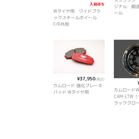
入荷待ち
ジナル 鍛
Wタイヤ用 ワイドブラ
ール
ックスチールホイール
F/R共用
¥37,950
(税込)
カムロード 強化ブレーキ
カムロード
パッド Wタイヤ用
CAM-LTW
ラッククロ