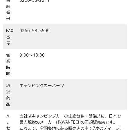
電
0266-58-2211
カート
話
番
特定商取引法に基づく表記
号
プライバシーポリシー
FAX
0266-58-5599
番
当サイトについて
号
営
9:00〜18:00
業
時
間
取
キャンピングカーパーツ
扱
商
品
メ
当社はキャンピングカーの生産台数・設備共に、日本で
ッ
最大規模のメーカー(株)VANTECHの正規販売店です。
セ
これまで、全国各地にある販売店の中で7度のディーラー