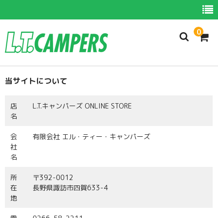
0
当サイトについて
ホーム
商品一覧
店
L.T.キャンパーズ ONLINE STORE
名
新商品
会
有限会社 エル・ティー・キャンパーズ
お勧め商品
社
名
カムロード用パーツ
所
〒392-0012
デュカト用パーツ
在
長野県諏訪市四賀633-4
地
スプリンター用パーツ