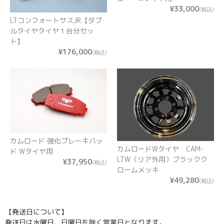
¥33,000
(税込)
LTコンフォートサスJR【ダブ
ルタイヤタイヤ１台分セッ
ト】
¥176,000
(税込)
カムロード 強化ブレーキパッ
カムロードWタイヤ CAM-
ド Wタイヤ用
LTW（リア外用）ブラックク
¥37,950
(税込)
ロームメッキ
¥49,280
(税込)
【発送日について】
発送日は水曜日、日曜日を除く営業日となります。